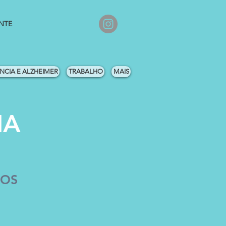
NTE
CIA E ALZHEIMER
TRABALHO
MAIS
IA
SOS